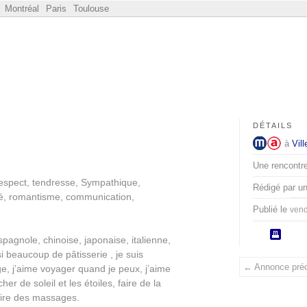
Montréal
Paris
Toulouse
DÉTAILS
à
Vil
Une rencontre
respect, tendresse, Sympathique,
Rédigé par u
grité, romantisme, communication,
Publié le
vend
spagnole, chinoise, japonaise, italienne,
si beaucoup de pâtisserie , je suis
← Annonce pré
ge, j’aime voyager quand je peux, j’aime
er de soleil et les étoiles, faire de la
aire des massages.