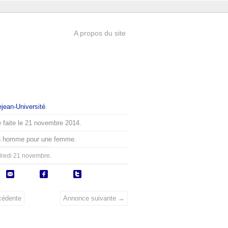
A propos du site
lejean-Université
.
 faite le 21 novembre 2014.
n homme pour une femme.
.
redi 21 novembre
cédente
Annonce suivante →