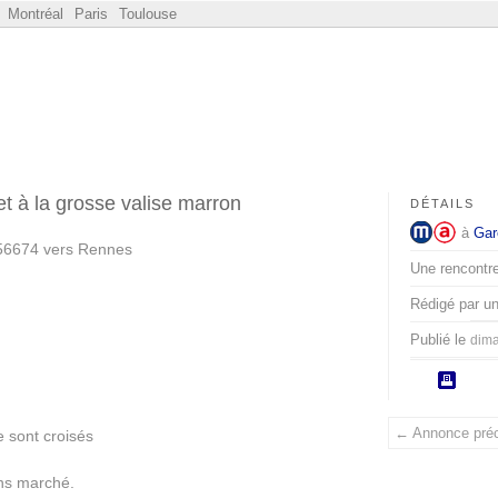
Montréal
Paris
Toulouse
t à la grosse valise marron
DÉTAILS
à
Gar
6674 vers Rennes
Une rencontre 
Rédigé par u
Publié le
dima
← Annonce pré
 sont croisés
ons marché.