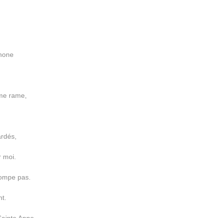
Phone
me rame,
ardés,
r moi.
rompe pas.
nt.