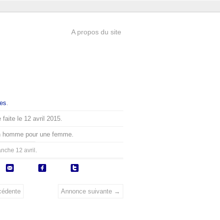
A propos du site
es
.
faite le 12 avril 2015.
n homme pour une femme.
.
nche 12 avril
cédente
Annonce suivante →