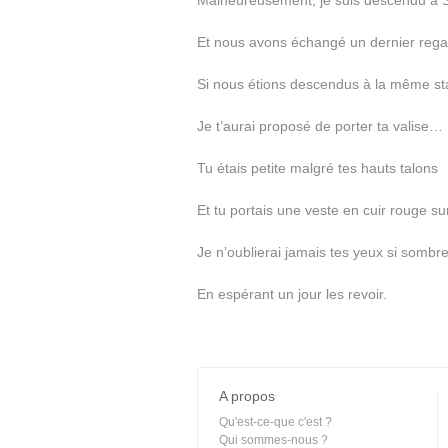
Malheureusement, je suis descendu à 
Et nous avons échangé un dernier regar
Si nous étions descendus à la même sta
Je t’aurai proposé de porter ta valise…
Tu étais petite malgré tes hauts talons
Et tu portais une veste en cuir rouge sur
Je n’oublierai jamais tes yeux si sombre
En espérant un jour les revoir.
A propos
Qu'est-ce-que c'est ?
Qui sommes-nous ?