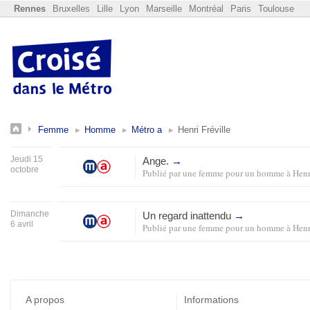
Rennes
Bruxelles
Lille
Lyon
Marseille
Montréal
Paris
Toulouse
Femme
Homme
Métro a
Henri Fréville
Jeudi 15
Ange.
→
octobre
Publié par
une femme pour un homme
à
Henr
Dimanche
Un regard inattendu
→
6 avril
Publié par
une femme pour un homme
à
Henr
A propos
Informations