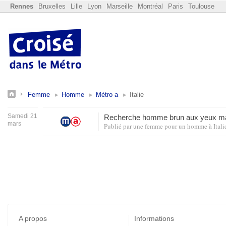
Rennes
Bruxelles
Lille
Lyon
Marseille
Montréal
Paris
Toulouse
Femme
Homme
Métro a
Italie
Samedi 21
Recherche homme brun aux yeux 
mars
Publié par
une femme pour un homme
à
Itali
A propos
Informations