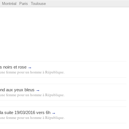
Montréal
Paris
Toulouse
s noirs et rose
→
une femme pour un homme
à
République
.
ond aux yeux bleus
→
une femme pour un homme
à
République
.
 la suite 19/03/2016 vers 6h
→
une femme pour un homme
à
République
.