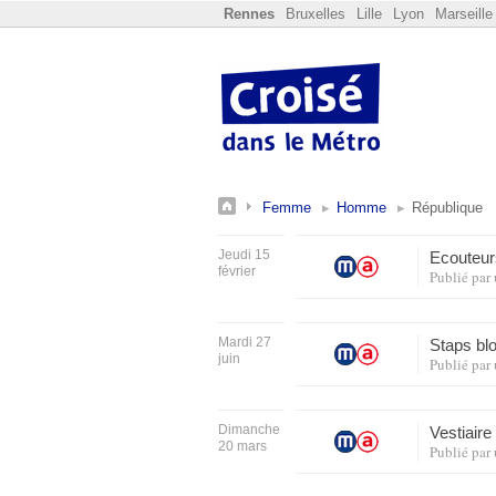
Rennes
Bruxelles
Lille
Lyon
Marseille
Femme
Homme
République
Jeudi 15
Ecouteur
février
Publié par
Mardi 27
Staps bl
juin
Publié par
Dimanche
Vestiaire
20 mars
Publié par