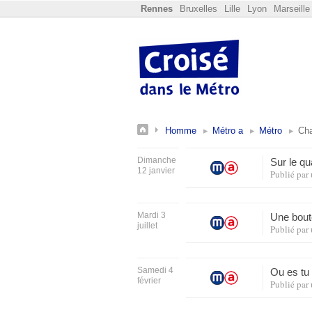
Rennes
Bruxelles
Lille
Lyon
Marseille
Homme
Métro a
Métro
Cha
Dimanche
Sur le qu
12 janvier
Publié par
Mardi 3
Une boute
juillet
Publié par
Samedi 4
Ou es tu 
février
Publié par