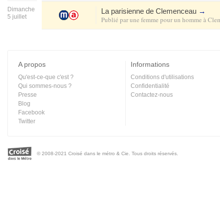
Dimanche
La parisienne de Clemenceau
→
5 juillet
Publié par
une femme pour un homme
à
Cle
A propos
Informations
Qu'est-ce-que c'est ?
Conditions d'utilisations
Qui sommes-nous ?
Confidentialité
Presse
Contactez-nous
Blog
Facebook
Twitter
© 2008-2021 Croisé dans le métro & Cie. Tous droits réservés.