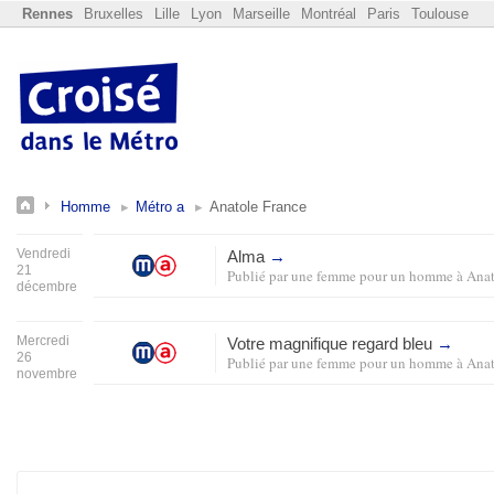
Rennes
Bruxelles
Lille
Lyon
Marseille
Montréal
Paris
Toulouse
Homme
Métro a
Anatole France
Vendredi
Alma
→
21
Publié par
une femme pour un homme
à
Anat
décembre
Mercredi
Votre magnifique regard bleu
→
26
Publié par
une femme pour un homme
à
Anat
novembre