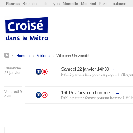
Rennes
Bruxelles
Lille
Lyon
Marseille
Montréal
Paris
Toulouse
Homme
Métro a
Villejean-Université
Dimanche
Samedi 22 janvier 14h30
→
23 janvier
Publié par
une fille pour un garçon
à
Villeje
Vendredi 9
16h15. J’ai vu un homme…
→
avril
Publié par
une femme pour un homme
à
Vill