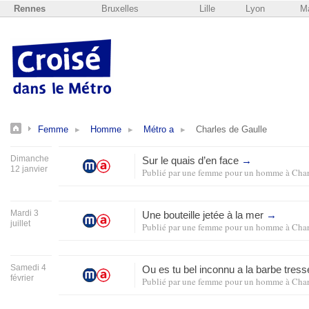
Rennes
Bruxelles
Lille
Lyon
Ma
Femme
Homme
Métro a
Charles de Gaulle
Dimanche
Sur le quais d’en face
→
12 janvier
Publié par
une femme pour un homme
à
Char
Mardi 3
Une bouteille jetée à la mer
→
juillet
Publié par
une femme pour un homme
à
Char
Samedi 4
Ou es tu bel inconnu a la barbe tres
février
Publié par
une femme pour un homme
à
Char