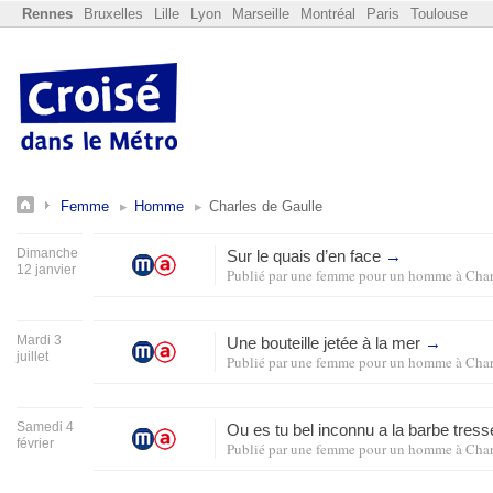
Rennes
Bruxelles
Lille
Lyon
Marseille
Montréal
Paris
Toulouse
Femme
Homme
Charles de Gaulle
Dimanche
Sur le quais d’en face
→
12 janvier
Publié par
une femme pour un homme
à
Char
Mardi 3
Une bouteille jetée à la mer
→
juillet
Publié par
une femme pour un homme
à
Char
Samedi 4
Ou es tu bel inconnu a la barbe tres
février
Publié par
une femme pour un homme
à
Char