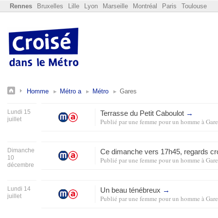
Rennes
Bruxelles
Lille
Lyon
Marseille
Montréal
Paris
Toulouse
Homme
Métro a
Métro
Gares
Lundi 15
Terrasse du Petit Caboulot
→
juillet
Publié par
une femme pour un homme
à
Gare
Dimanche
Ce dimanche vers 17h45, regards c
10
Publié par
une femme pour un homme
à
Gare
décembre
Lundi 14
Un beau ténébreux
→
juillet
Publié par
une femme pour un homme
à
Gare